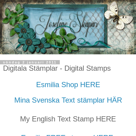
söndag 2 januari 2011
Digitala Stämplar - Digital Stamps
Esmilia Shop HERE
Mina Svenska Text stämplar HÄR
My English Text Stamp HERE