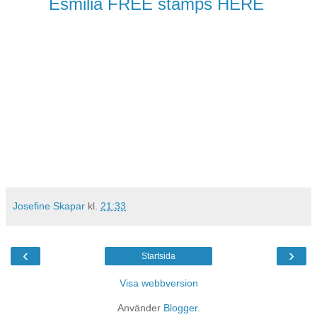
Esmilia FREE stamps HERE
Josefine Skapar
kl.
21:33
‹
›
Startsida
Visa webbversion
Använder
Blogger
.