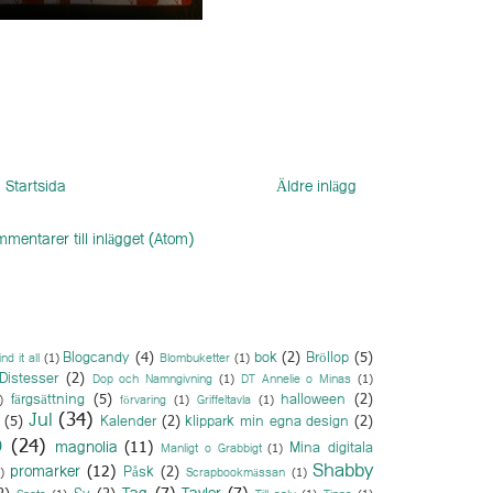
Startsida
Äldre inlägg
mentarer till inlägget (Atom)
Blogcandy
(4)
bok
(2)
Bröllop
(5)
ind it all
(1)
Blombuketter
(1)
Distesser
(2)
Dop och Namngivning
(1)
DT Annelie o Minas
(1)
färgsättning
(5)
halloween
(2)
)
förvaring
(1)
Griffeltavla
(1)
Jul
(34)
(5)
Kalender
(2)
klippark min egna design
(2)
O
(24)
magnolia
(11)
Mina digitala
Manligt o Grabbigt
(1)
Shabby
promarker
(12)
Påsk
(2)
)
Scrapbookmässan
(1)