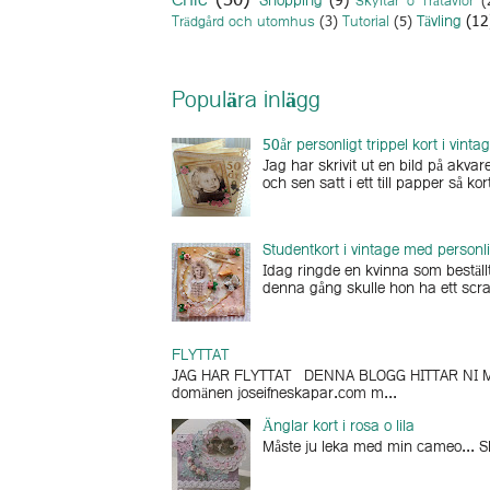
Chic
(30)
Shopping
(9)
Skyltar o Trätavlor
(
Tävling
(12
Trädgård och utomhus
(3)
Tutorial
(5)
Populära inlägg
50år personligt trippel kort i vinta
Jag har skrivit ut en bild på akv
och sen satt i ett till papper så kort
Studentkort i vintage med personli
Idag ringde en kvinna som beställt
denna gång skulle hon ha ett scra
FLYTTAT
JAG HAR FLYTTAT DENNA BLOGG HITTAR NI MI
domänen joseifneskapar.com m...
Änglar kort i rosa o lila
Måste ju leka med min cameo... Skä