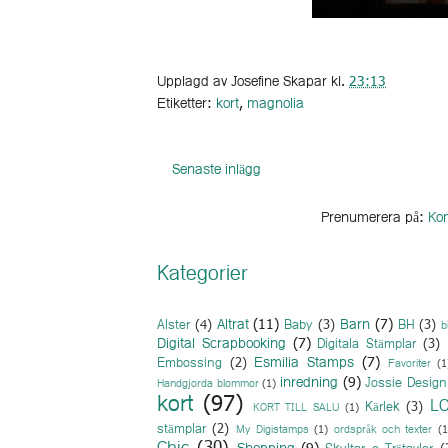
Upplagd av
Josefine Skapar
kl.
23:13
Etiketter:
kort
,
magnolia
Senaste inlägg
Prenumerera på:
Kom
Kategorier
Altrat
(11)
Barn
(7)
Alster
(4)
Baby
(3)
BH
(3)
b
Digital Scrapbooking
(7)
Digitala Stämplar
(3)
Esmilia Stamps
(7)
Embossing
(2)
Favoriter
(1
inredning
(9)
Jossie Design
Handgjorda blommor
(1)
kort
(97)
L
Kärlek
(3)
KORT TILL SALU
(1)
stämplar
(2)
My Digistamps
(1)
ordspråk och texter
(1