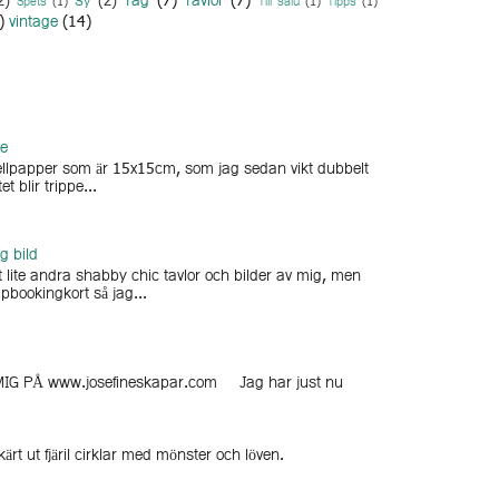
Tag
(7)
Tavlor
(7)
2)
Sy
(2)
Spets
(1)
Till salu
(1)
Tipps
(1)
)
vintage
(14)
ge
arellpapper som är 15x15cm, som jag sedan vikt dubbelt
et blir trippe...
g bild
 lite andra shabby chic tavlor och bilder av mig, men
pbookingkort så jag...
G PÅ www.josefineskapar.com Jag har just nu
rt ut fjäril cirklar med mönster och löven.