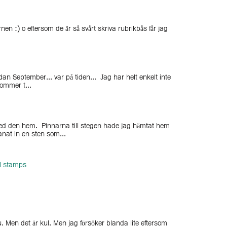
n :) o eftersom de är så svårt skriva rubrikbås får jag
dan September... var på tiden... Jag har helt enkelt inte
ommer t...
med den hem. Pinnarna till stegen hade jag hämtat hem
anat in en sten som...
al stamps
u. Men det är kul. Men jag försöker blanda lite eftersom