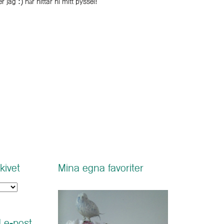
r jag :) här hittar ni mitt pyssel!
kivet
Mina egna favoriter