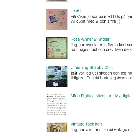
Lo #1
Försöker jobba på med LOs på barne
väl döpa med # och siffra ;)
Rosa vänner är änglar
Jag har pysslat mitt första kort se
haft någon lust och ork. Men de k
Utredning Shabby Chic
Igår var jag ut i skogen och tog 
tidigare. Och då hade jag även sp
MIna Digitala stämplar - My digit
Vintage Tack kort
Jag har vart inne lite på vintage n