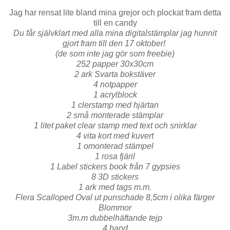
Jag har rensat lite bland mina grejor och plockat fram detta
till en candy
Du får självklart med alla mina digitalstämplar jag hunnit
gjort fram till den 17 oktober!
(de som inte jag gör som freebie)
252 papper 30x30cm
2 ark Svarta bokstäver
4 notpapper
1 acrylblock
1 clerstamp med hjärtan
2 små monterade stämplar
1 litet paket clear stamp med text och snirklar
4 vita kort med kuvert
1 omonterad stämpel
1 rosa fjäril
1 Label stickers book från 7 gypsies
8 3D stickers
1 ark med tags m.m.
Flera Scalloped Oval ut punschade 8,5cm i olika färger
Blommor
3m.m dubbelhäftande tejp
4 band