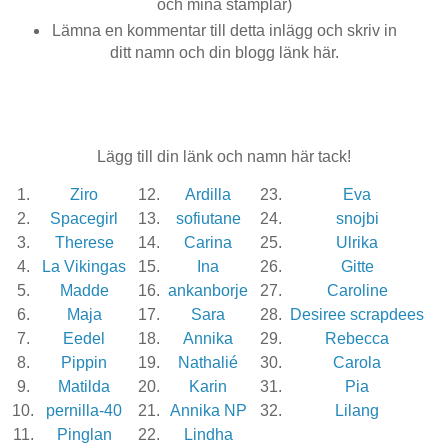
och mina stämplar)
Lämna en kommentar till detta inlägg och skriv in
ditt namn och din blogg länk här.
Lägg till din länk och namn här tack!
1.
Ziro
12.
Ardilla
23.
Eva
2.
Spacegirl
13.
sofiutane
24.
snojbi
3.
Therese
14.
Carina
25.
Ulrika
4.
La Vikingas
15.
Ina
26.
Gitte
5.
Madde
16.
ankanborje
27.
Caroline
6.
Maja
17.
Sara
28.
Desiree scrapdees
7.
Eedel
18.
Annika
29.
Rebecca
8.
Pippin
19.
Nathalié
30.
Carola
9.
Matilda
20.
Karin
31.
Pia
10.
pernilla-40
21.
Annika NP
32.
Lilang
11.
Pinglan
22.
Lindha