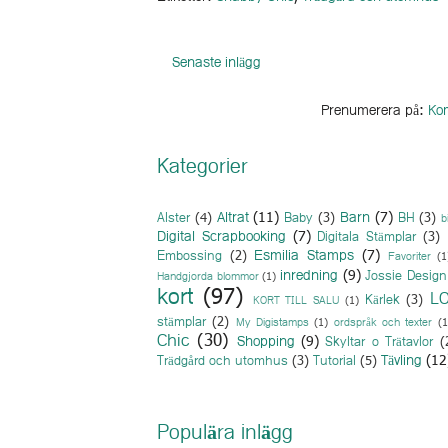
Senaste inlägg
Prenumerera på:
Kom
Kategorier
Altrat
(11)
Barn
(7)
Alster
(4)
Baby
(3)
BH
(3)
b
Digital Scrapbooking
(7)
Digitala Stämplar
(3)
Esmilia Stamps
(7)
Embossing
(2)
Favoriter
(1
inredning
(9)
Jossie Design
Handgjorda blommor
(1)
kort
(97)
L
Kärlek
(3)
KORT TILL SALU
(1)
stämplar
(2)
My Digistamps
(1)
ordspråk och texter
(1
Chic
(30)
Shopping
(9)
Skyltar o Trätavlor
(
Tävling
(12
Trädgård och utomhus
(3)
Tutorial
(5)
Populära inlägg