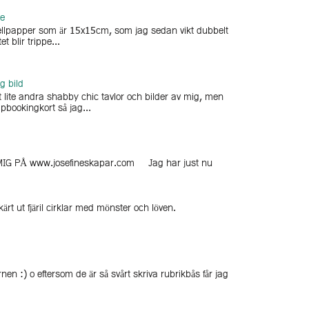
ge
arellpapper som är 15x15cm, som jag sedan vikt dubbelt
et blir trippe...
g bild
 lite andra shabby chic tavlor och bilder av mig, men
pbookingkort så jag...
G PÅ www.josefineskapar.com Jag har just nu
rt ut fjäril cirklar med mönster och löven.
n :) o eftersom de är så svårt skriva rubrikbås får jag