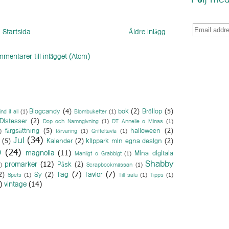
Följ med
Startsida
Äldre inlägg
mentarer till inlägget (Atom)
Blogcandy
(4)
bok
(2)
Bröllop
(5)
ind it all
(1)
Blombuketter
(1)
Distesser
(2)
Dop och Namngivning
(1)
DT Annelie o Minas
(1)
färgsättning
(5)
halloween
(2)
)
förvaring
(1)
Griffeltavla
(1)
Jul
(34)
(5)
Kalender
(2)
klippark min egna design
(2)
O
(24)
magnolia
(11)
Mina digitala
Manligt o Grabbigt
(1)
Shabby
promarker
(12)
Påsk
(2)
)
Scrapbookmässan
(1)
Tag
(7)
Tavlor
(7)
2)
Sy
(2)
Spets
(1)
Till salu
(1)
Tipps
(1)
)
vintage
(14)