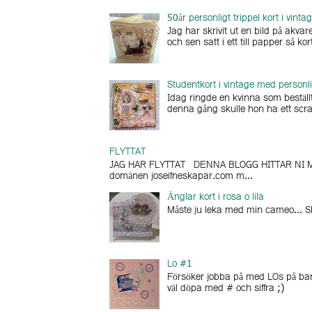
50år personligt trippel kort i vinta
Jag har skrivit ut en bild på akv
och sen satt i ett till papper så kort
Studentkort i vintage med personli
Idag ringde en kvinna som beställt
denna gång skulle hon ha ett scra
FLYTTAT
JAG HAR FLYTTAT DENNA BLOGG HITTAR NI MI
domänen joseifneskapar.com m...
Änglar kort i rosa o lila
Måste ju leka med min cameo... Skä
Lo #1
Försöker jobba på med LOs på barne
väl döpa med # och siffra ;)