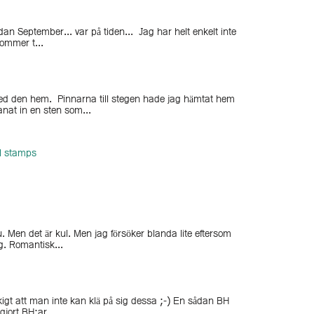
dan September... var på tiden... Jag har helt enkelt inte
ommer t...
med den hem. Pinnarna till stegen hade jag hämtat hem
anat in en sten som...
al stamps
u. Men det är kul. Men jag försöker blanda lite eftersom
ig. Romantisk...
tråkigt att man inte kan klä på sig dessa ;-) En sådan BH
jort BH:ar ...