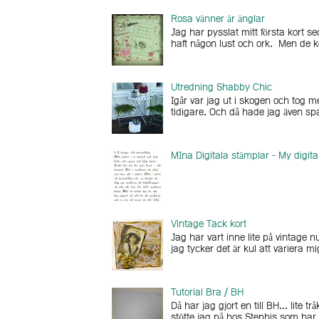
Rosa vänner är änglar
Jag har pysslat mitt första kort se
haft någon lust och ork. Men de k
Utredning Shabby Chic
Igår var jag ut i skogen och tog 
tidigare. Och då hade jag även sp
MIna Digitala stämplar - My digit
Vintage Tack kort
Jag har vart inne lite på vintage n
jag tycker det är kul att variera m
Tutorial Bra / BH
Då har jag gjort en till BH... lite 
stötte jag på hos Stephis som har g