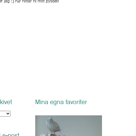
r jag :) här hittar ni mitt pyssel!
kivet
Mina egna favoriter