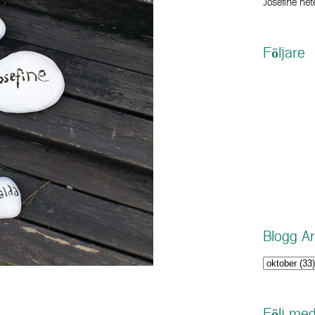
Josefine hete
Följare
Blogg Ar