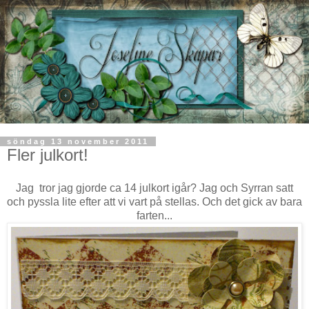
söndag 13 november 2011
Fler julkort!
Jag tror jag gjorde ca 14 julkort igår? Jag och Syrran satt
och pyssla lite efter att vi vart på stellas. Och det gick av bara
farten...