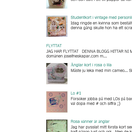
Studentkort i vintage med personli
Idag ringde en kvinna som beställt
denna gång skulle hon ha ett scra
FLYTTAT
JAG HAR FLYTTAT DENNA BLOGG HITTAR NI MI
domänen joseifneskapar.com m...
Änglar kort i rosa o lila
Måste ju leka med min cameo... Skä
Lo #1
Försöker jobba på med LOs på barne
väl döpa med # och siffra ;)
Rosa vänner är änglar
Jag har pysslat mitt första kort se