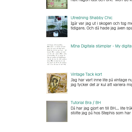
haft någon lust och ork. Men de k
Utredning Shabby Chic
Igår var jag ut i skogen och tog 
tidigare. Och då hade jag även sp
MIna Digitala stämplar - My digit
Vintage Tack kort
Jag har vart inne lite på vintage n
jag tycker det är kul att variera m
Tutorial Bra / BH
Då har jag gjort en till BH... lite 
stötte jag på hos Stephis som har g