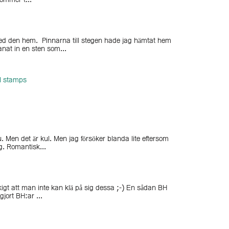
ommer t...
med den hem. Pinnarna till stegen hade jag hämtat hem
anat in en sten som...
al stamps
u. Men det är kul. Men jag försöker blanda lite eftersom
ig. Romantisk...
tråkigt att man inte kan klä på sig dessa ;-) En sådan BH
jort BH:ar ...