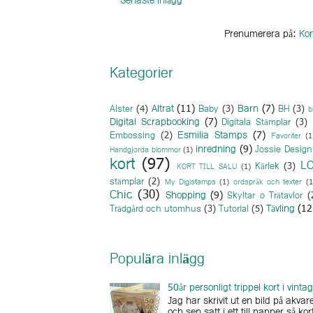
Senaste inlägg
Prenumerera på:
Kom
Kategorier
Altrat
(11)
Barn
(7)
Alster
(4)
Baby
(3)
BH
(3)
b
Digital Scrapbooking
(7)
Digitala Stämplar
(3)
Esmilia Stamps
(7)
Embossing
(2)
Favoriter
(1
inredning
(9)
Jossie Design
Handgjorda blommor
(1)
kort
(97)
L
Kärlek
(3)
KORT TILL SALU
(1)
stämplar
(2)
My Digistamps
(1)
ordspråk och texter
(1
Chic
(30)
Shopping
(9)
Skyltar o Trätavlor
(
Tävling
(12
Trädgård och utomhus
(3)
Tutorial
(5)
Populära inlägg
50år personligt trippel kort i vinta
Jag har skrivit ut en bild på akv
och sen satt i ett till papper så kort