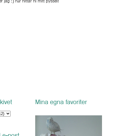
r jag :) här hittar ni mitt pyssel!
kivet
Mina egna favoriter