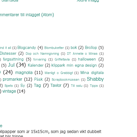
Startsida
Äldre inlägg
mentarer till inlägget (Atom)
Blogcandy
(4)
bok
(2)
Bröllop
(5)
ind it all
(1)
Blombuketter
(1)
Distesser
(2)
Dop och Namngivning
(1)
DT Annelie o Minas
(1)
färgsättning
(5)
halloween
(2)
)
förvaring
(1)
Griffeltavla
(1)
Jul
(34)
(5)
Kalender
(2)
klippark min egna design
(2)
O
(24)
magnolia
(11)
Mina digitala
Manligt o Grabbigt
(1)
Shabby
promarker
(12)
Påsk
(2)
)
Scrapbookmässan
(1)
Tag
(7)
Tavlor
(7)
2)
Sy
(2)
Spets
(1)
Till salu
(1)
Tipps
(1)
)
vintage
(14)
ge
arellpapper som är 15x15cm, som jag sedan vikt dubbelt
et blir trippe...