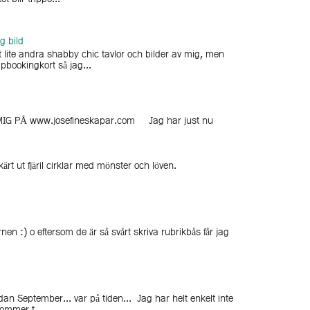
g bild
 lite andra shabby chic tavlor och bilder av mig, men
pbookingkort så jag...
G PÅ www.josefineskapar.com Jag har just nu
rt ut fjäril cirklar med mönster och löven.
n :) o eftersom de är så svårt skriva rubrikbås får jag
dan September... var på tiden... Jag har helt enkelt inte