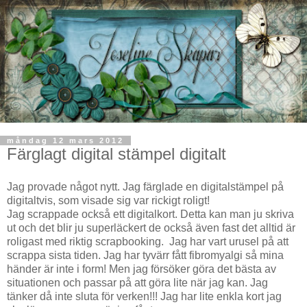
måndag 12 mars 2012
Färglagt digital stämpel digitalt
Jag provade något nytt. Jag färglade en digitalstämpel på
digitaltvis, som visade sig var rickigt roligt!
Jag scrappade också ett digitalkort. Detta kan man ju skriva
ut och det blir ju superläckert de också även fast det alltid är
roligast med riktig scrapbooking. Jag har vart urusel på att
scrappa sista tiden. Jag har tyvärr fått fibromyalgi så mina
händer är inte i form! Men jag försöker göra det bästa av
situationen och passar på att göra lite när jag kan. Jag
tänker då inte sluta för verken!!! Jag har lite enkla kort jag