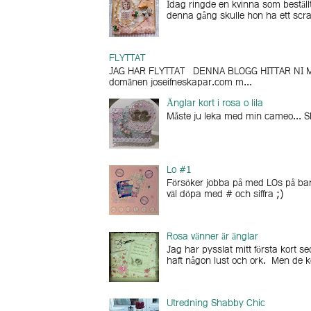
Idag ringde en kvinna som beställt
denna gång skulle hon ha ett scra
FLYTTAT
JAG HAR FLYTTAT DENNA BLOGG HITTAR NI MI
domänen joseifneskapar.com m...
Änglar kort i rosa o lila
Måste ju leka med min cameo... Skä
Lo #1
Försöker jobba på med LOs på barne
väl döpa med # och siffra ;)
Rosa vänner är änglar
Jag har pysslat mitt första kort se
haft någon lust och ork. Men de k
Utredning Shabby Chic