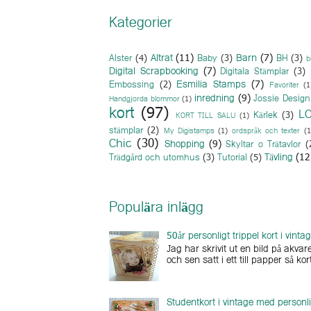
Kategorier
Altrat
(11)
Barn
(7)
Alster
(4)
Baby
(3)
BH
(3)
b
Digital Scrapbooking
(7)
Digitala Stämplar
(3)
Esmilia Stamps
(7)
Embossing
(2)
Favoriter
(1
inredning
(9)
Jossie Design
Handgjorda blommor
(1)
kort
(97)
L
Kärlek
(3)
KORT TILL SALU
(1)
stämplar
(2)
My Digistamps
(1)
ordspråk och texter
(1
Chic
(30)
Shopping
(9)
Skyltar o Trätavlor
(
Tävling
(12
Trädgård och utomhus
(3)
Tutorial
(5)
Populära inlägg
50år personligt trippel kort i vinta
Jag har skrivit ut en bild på akv
och sen satt i ett till papper så kort
Studentkort i vintage med personli