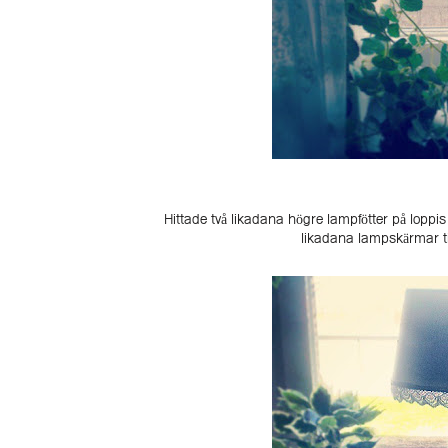
Hittade två likadana högre lampfötter på loppis
likadana lampskärmar til