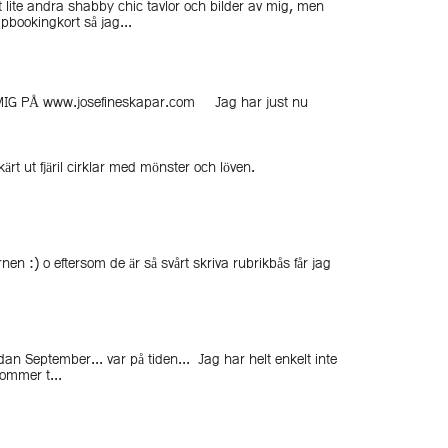
 lite andra shabby chic tavlor och bilder av mig, men
pbookingkort så jag...
G PÅ www.josefineskapar.com Jag har just nu
rt ut fjäril cirklar med mönster och löven.
n :) o eftersom de är så svårt skriva rubrikbås får jag
dan September... var på tiden... Jag har helt enkelt inte
ommer t...