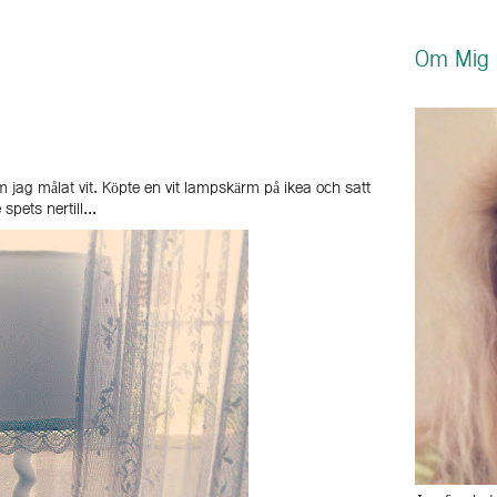
Om Mig
 jag målat vit. Köpte en vit lampskärm på ikea och satt
e spets nertill...