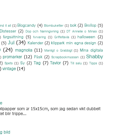
Blogcandy
(4)
bok
(2)
Bröllop
(5)
ind it all
(1)
Blombuketter
(1)
Distesser
(2)
Dop och Namngivning
(1)
DT Annelie o Minas
(1)
färgsättning
(5)
halloween
(2)
)
förvaring
(1)
Griffeltavla
(1)
Jul
(34)
(5)
Kalender
(2)
klippark min egna design
(2)
O
(24)
magnolia
(11)
Mina digitala
Manligt o Grabbigt
(1)
Shabby
promarker
(12)
Påsk
(2)
)
Scrapbookmässan
(1)
Tag
(7)
Tavlor
(7)
2)
Sy
(2)
Spets
(1)
Till salu
(1)
Tipps
(1)
)
vintage
(14)
ge
arellpapper som är 15x15cm, som jag sedan vikt dubbelt
et blir trippe...
g bild