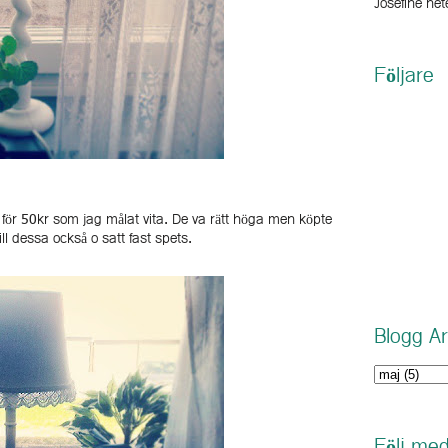
Josefine hete
Följare
 för 50kr som jag målat vita. De va rätt höga men köpte
l dessa också o satt fast spets.
Blogg Ar