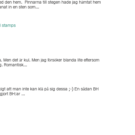
med den hem. Pinnarna till stegen hade jag hämtat hem
anat in en sten som...
al stamps
u. Men det är kul. Men jag försöker blanda lite eftersom
ig. Romantisk...
tråkigt att man inte kan klä på sig dessa ;-) En sådan BH
jort BH:ar ...