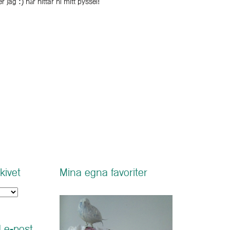
r jag :) här hittar ni mitt pyssel!
kivet
Mina egna favoriter