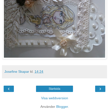
Josefine Skapar
kl.
14:24
‹
›
Startsida
Visa webbversion
Använder
Blogger
.