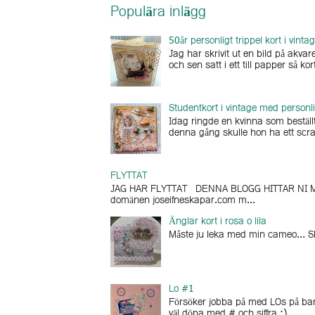
Populära inlägg
50år personligt trippel kort i vinta
Jag har skrivit ut en bild på akv
och sen satt i ett till papper så kort
Studentkort i vintage med personli
Idag ringde en kvinna som beställt
denna gång skulle hon ha ett scra
FLYTTAT
JAG HAR FLYTTAT DENNA BLOGG HITTAR NI MI
domänen joseifneskapar.com m...
Änglar kort i rosa o lila
Måste ju leka med min cameo... Skä
Lo #1
Försöker jobba på med LOs på barne
väl döpa med # och siffra ;)