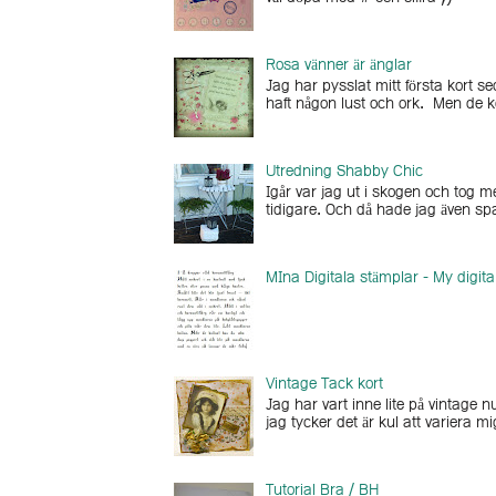
Rosa vänner är änglar
Jag har pysslat mitt första kort se
haft någon lust och ork. Men de k
Utredning Shabby Chic
Igår var jag ut i skogen och tog 
tidigare. Och då hade jag även sp
MIna Digitala stämplar - My digit
Vintage Tack kort
Jag har vart inne lite på vintage n
jag tycker det är kul att variera m
Tutorial Bra / BH