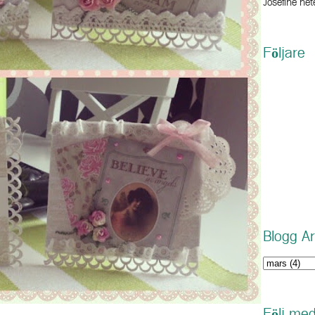
Josefine hete
Följare
Blogg Ar