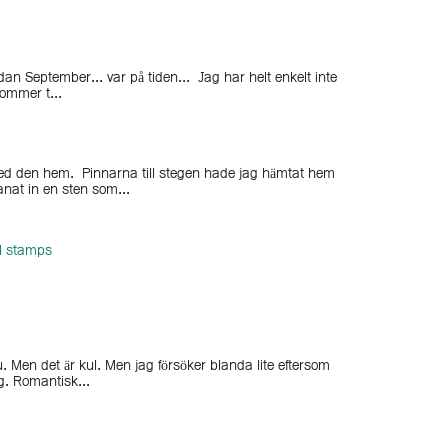
dan September... var på tiden... Jag har helt enkelt inte
ommer t...
med den hem. Pinnarna till stegen hade jag hämtat hem
anat in en sten som...
al stamps
u. Men det är kul. Men jag försöker blanda lite eftersom
ig. Romantisk...