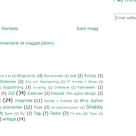
Följ med
Startsida
Äldre inlägg
mentarer till inlägget (Atom)
Blogcandy
(4)
bok
(2)
Bröllop
(5)
ind it all
(1)
Blombuketter
(1)
Distesser
(2)
Dop och Namngivning
(1)
DT Annelie o Minas
(1)
färgsättning
(5)
halloween
(2)
)
förvaring
(1)
Griffeltavla
(1)
Jul
(34)
(5)
Kalender
(2)
klippark min egna design
(2)
O
(24)
magnolia
(11)
Mina digitala
Manligt o Grabbigt
(1)
Shabby
promarker
(12)
Påsk
(2)
)
Scrapbookmässan
(1)
Tag
(7)
Tavlor
(7)
2)
Sy
(2)
Spets
(1)
Till salu
(1)
Tipps
(1)
)
vintage
(14)