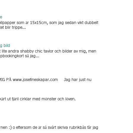
ge
arellpapper som är 15x15cm, som jag sedan vikt dubbelt
et blir trippe...
g bild
 lite andra shabby chic tavlor och bilder av mig, men
pbookingkort så jag...
G PÅ www.josefineskapar.com Jag har just nu
rt ut fjäril cirklar med mönster och löven.
n :) o eftersom de är så svårt skriva rubrikbås får jag