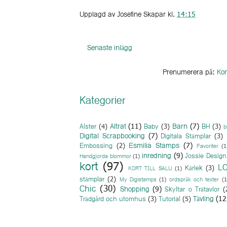
Upplagd av
Josefine Skapar
kl.
14:15
Senaste inlägg
Prenumerera på:
Kom
Kategorier
Altrat
(11)
Barn
(7)
Alster
(4)
Baby
(3)
BH
(3)
b
Digital Scrapbooking
(7)
Digitala Stämplar
(3)
Esmilia Stamps
(7)
Embossing
(2)
Favoriter
(1
inredning
(9)
Jossie Design
Handgjorda blommor
(1)
kort
(97)
L
Kärlek
(3)
KORT TILL SALU
(1)
stämplar
(2)
My Digistamps
(1)
ordspråk och texter
(1
Chic
(30)
Shopping
(9)
Skyltar o Trätavlor
(
Tävling
(12
Trädgård och utomhus
(3)
Tutorial
(5)