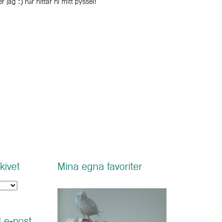
r jag :) här hittar ni mitt pyssel!
kivet
Mina egna favoriter